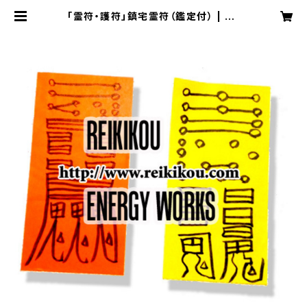
「霊符・護符」鎮宅霊符（鑑定付） | RE
IKIKOU ONLINE SHOP