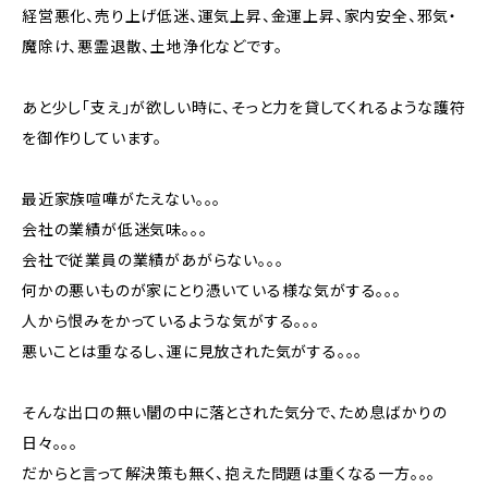
経営悪化、売り上げ低迷、運気上昇、金運上昇、家内安全、邪気・
魔除け、悪霊退散、土地浄化などです。
あと少し「支え」が欲しい時に、そっと力を貸してくれるような護符
を御作りしています。
最近家族喧嘩がたえない。。。
会社の業績が低迷気味。。。
会社で従業員の業績があがらない。。。
何かの悪いものが家にとり憑いている様な気がする。。。
人から恨みをかっているような気がする。。。
悪いことは重なるし、運に見放された気がする。。。
そんな出口の無い闇の中に落とされた気分で、ため息ばかりの
日々。。。
だからと言って解決策も無く、抱えた問題は重くなる一方。。。