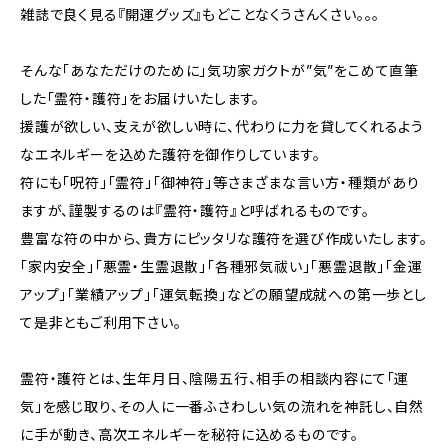
雑誌で良く見る『開運グッズ』もどことなくうさんくさい。。。
そんな「あなただけのために」気功家ガクトが”気”をこめて直筆
した「霊符・護符」をお届けいたします。
援護が欲しい、支えが欲しい時に、代わりに力を貸してくれるよう
なエネルギーを込めた護符を御作りしています。
符にも「呪符」「霊符」「御神符」等さまざまな言い方・種類があり
ますが、謹製するのは『霊符・護符』と呼ばれるものです。
豊富な符の中から、貴方にピッタリな護符を選び作成いたします。
「家内安全」「悪霊・生霊退散」「各種邪気祓い」「悪霊退散」「金運
アップ」「業績アップ」「運気転換」などの願望成就への第一歩とし
て是非ともご利用下さい。
霊符・護符とは、生年月日、陰陽五行、相手の相談内容にて「運
気」を感じ取り、その人に一番ふさわしい気の流れを神託し、自然
に手が動き、高次エネルギーを秘符に込めるものです。