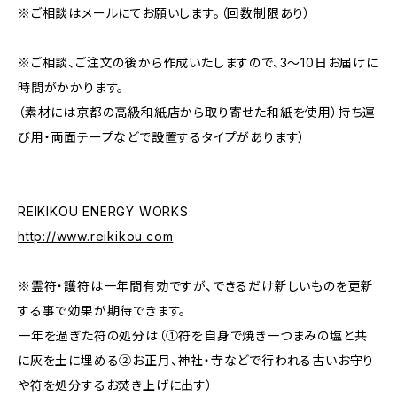
※ご相談はメールにてお願いします。（回数制限あり）
※ご相談、ご注文の後から作成いたしますので、3～10日お届けに
時間がかかります。
（素材には京都の高級和紙店から取り寄せた和紙を使用）持ち運
び用・両面テープなどで設置するタイプがあります）
REIKIKOU ENERGY WORKS
http://www.reikikou.com
※霊符・護符は一年間有効ですが、できるだけ新しいものを更新
する事で効果が期待できます。
一年を過ぎた符の処分は（①符を自身で焼き一つまみの塩と共
に灰を土に埋める②お正月、神社・寺などで行われる古いお守り
や符を処分するお焚き上げに出す）