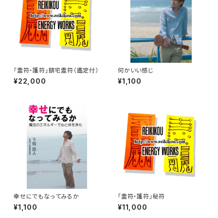
「霊符・護符」鎮宅霊符（鑑定付）
何かいい感じ
¥22,000
¥1,100
幸せにでもなってみるか
「霊符・護符」秘符
¥1,100
¥11,000