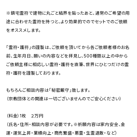
※鎮宅霊符で建物に丸ごと結界を貼ったあと、通常のご希望の用
途に合わせた霊符を持つと、より効果的でのでセットでのご依頼
をオススメします。
「霊符・護符」の謹製は、ご依頼を頂いてから各ご依頼者様のお名
前、生年月日、願いの内容などを拝見し、500種類以上の中から
ご依頼主様に相応しい霊符・護符を直筆、世界にひとつだけの霊
符・護符を謹製しております。
もちろんご相談内容は「秘密厳守」致します。
（宗教団体との関連は一切ございませんのでご安心ください）
（料金）1枚 ２万円
（氏名・住所・相談内容が必要です。※祈願内容は家内安全、金
運・運気上昇・業績向上・商売繁盛・悪霊・生霊退散・など）