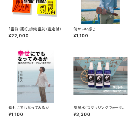
「霊符・護符」鎮宅霊符（鑑定付）
何かいい感じ
¥22,000
¥1,100
幸せにでもなってみるか
陰陽水（スマッジングウォータ
ー）
¥1,100
¥3,300